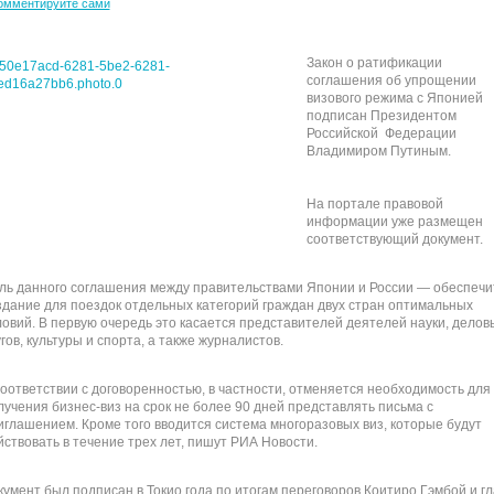
омментируйте сами
Закон о ратификации
соглашения об упрощении
визового режима с Японией
подписан Президентом
Российской Федерации
Владимиром Путиным.
На портале правовой
информации уже размещен
соответствующий документ.
ль данного соглашения между правительствами Японии и России — обеспечи
здание для поездок отдельных категорий граждан двух стран оптимальных
ловий. В первую очередь это касается представителей деятелей науки, делов
гов, культуры и спорта, а также журналистов.
соответствии с договоренностью, в частности, отменяется необходимость для
лучения бизнес-виз на срок не более 90 дней представлять письма с
иглашением. Кроме того вводится система многоразовых виз, которые будут
йствовать в течение трех лет, пишут РИА Новости.
кумент был подписан в Токио года по итогам переговоров Коитиро Гэмбой и г