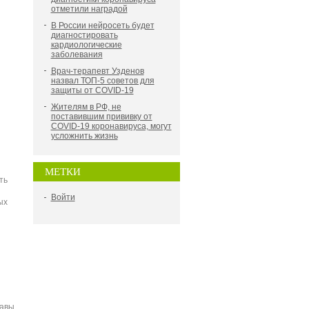
отметили наградой
В России нейросеть будет
диагностировать
кардиологические
заболевания
Врач-терапевт Узденов
назвал ТОП-5 советов для
защиты от COVID-19
Жителям в РФ, не
поставившим прививку от
COVID-19 коронавируса, могут
усложнить жизнь
МЕТКИ
ть
Войти
ых
лавы