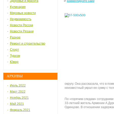
Здоровье и красота
И
комментируйте сами
Кулинария
Мировые новости
Недвижимость
Новости России
Новости Рязани
Разное
Ремонт и строительство
Спорт
Туризм
Юмор
АРХИВЫ
округу. Она рассказала, что в пом
Июль 2022
неизвестный украл ее сумку с те
Март 2022
Ноябрь 2021
По «горячим следам» сотрудники
33-летний житель Армении А.Дур
Май 2021
Одинцово. В отношении задержан
Февраль 2021