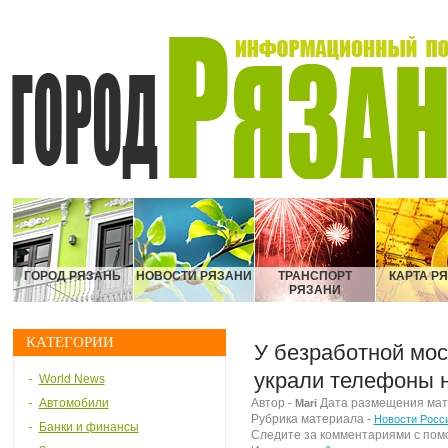
ГОРОД РЯЗАНЬ
НОВОСТИ РЯЗАНИ
ТРАНСПОРТ
КАРТА Р
РЯЗАНИ
КАТЕГОРИИ
У безработной мос
украли телефоны 
World News
Автомобили
Автор -
Дата размещения матер
Mari
Рубрика материала -
Новости Росс
Банки и финансы
Следите за комментариями с по