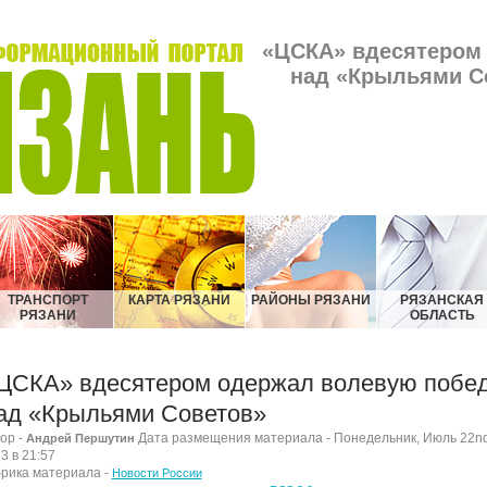
«ЦСКА» вдесятером
над «Крыльями Со
ТРАНСПОРТ
КАРТА РЯЗАНИ
РАЙОНЫ РЯЗАНИ
РЯЗАНСКАЯ
РЯЗАНИ
ОБЛАСТЬ
ЦСКА» вдесятером одержал волевую побе
ад «Крыльями Советов»
ор -
Дата размещения материала - Понедельник, Июль 22nd
Андрей Першутин
3 в 21:57
рика материала -
Новости России