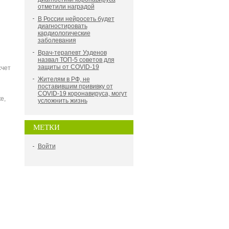
отметили наградой
В России нейросеть будет
диагностировать
кардиологические
заболевания
Врач-терапевт Узденов
назвал ТОП-5 советов для
защиты от COVID-19
счет
Жителям в РФ, не
поставившим прививку от
COVID-19 коронавируса, могут
е,
усложнить жизнь
МЕТКИ
Войти