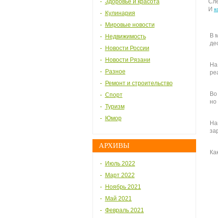
Здоровье и красота
Сле
И
к
Кулинария
Мировые новости
В 
Недвижимость
де
Новости России
Новости Рязани
На
Разное
ре
Ремонт и строительство
Во
Спорт
но
Туризм
Юмор
На
за
АРХИВЫ
Как
Июль 2022
Март 2022
Ноябрь 2021
Май 2021
Февраль 2021