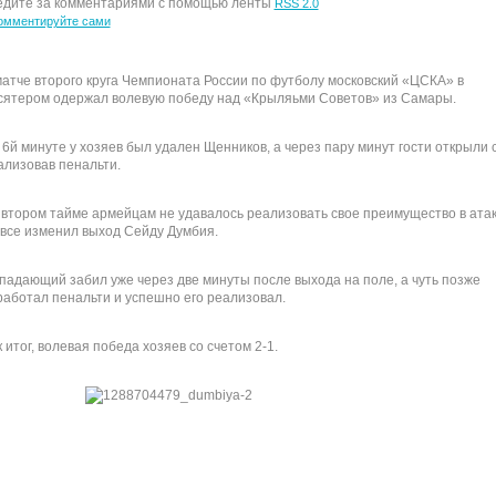
дите за комментариями с помощью ленты
RSS 2.0
омментируйте сами
матче второго круга Чемпионата России по футболу московский «ЦСКА» в
сятером одержал волевую победу над «Крыляьми Советов» из Самары.
 6й минуте у хозяев был удален Щенников, а через пару минут гости открыли 
ализовав пенальти.
 втором тайме армейцам не удавалось реализовать свое преимущество в атак
 все изменил выход Сейду Думбия.
падающий забил уже через две минуты после выхода на поле, а чуть позже
работал пенальти и успешно его реализовал.
 итог, волевая победа хозяев со счетом 2-1.