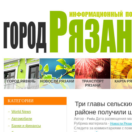
ГОРОД РЯЗАНЬ
НОВОСТИ РЯЗАНИ
ТРАНСПОРТ
КАРТА Р
РЯЗАНИ
КАТЕГОРИИ
Три главы сельски
районе получили 
World News
Автомобили
Автор -
Дата размещения мате
Fedu
Рубрика материала -
Новости Ряза
Банки и финансы
Следите за комментариями с по