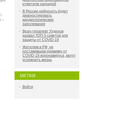
дня
отметили наградой
В России нейросеть будет
с-
диагностировать
р –
кардиологические
заболевания
Врач-терапевт Узденов
назвал ТОП-5 советов для
защиты от COVID-19
Жителям в РФ, не
поставившим прививку от
COVID-19 коронавируса, могут
усложнить жизнь
МЕТКИ
Войти