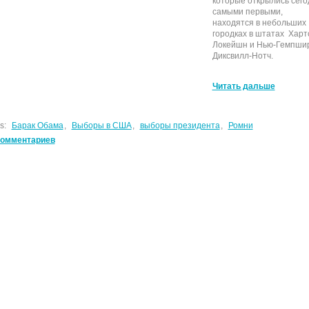
которые открылись сего
самыми первыми,
находятся в небольших
городках в штатах Харт
Локейшн и Нью-Гемпши
Диксвилл-Нотч.
Читать дальше
s:
Барак Обама
,
Выборы в США
,
выборы президента
,
Ромни
комментариев