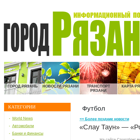
ГОРОД РЯЗАНЬ
НОВОСТИ РЯЗАНИ
ТРАНСПОРТ
КАРТА Р
РЯЗАНИ
КАТЕГОРИИ
Футбол
World News
<< Более поздние новости
«Слау Таун» — «Ро
Автомобили
Банки и финансы
На сайте Спортбокс в