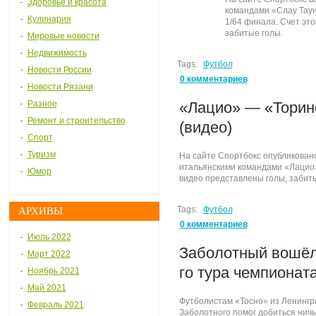
Здоровье и красота
командами «Слау Таун
Кулинария
1/64 финала. Счет эт
забитые голы.
Мировые новости
Недвижимость
Tags:
Футбол
Новости России
0 комментариев
Новости Рязани
Разное
«Лацио» — «Торино
Ремонт и строительство
(видео)
Спорт
Туризм
На сайте Спортбокс опубликован
итальянскими командами «Лацио»
Юмор
видео представлены голы, забитые
Tags:
Футбол
АРХИВЫ
0 комментариев
Июль 2022
Заболотный вошёл 
Март 2022
го тура чемпиона
Ноябрь 2021
Май 2021
Футболистам «Тосно» из Ленингра
Февраль 2021
Заболотного помог добиться ничь