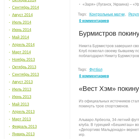
Октябрь 2014
«Заря» (Луганск, Украина) – «Ур
Сентябрь 2014
Tags:
Контрольные матчи
,
Резул
Август 2014
0 комментариев
Июль 2014
Июнь 2014
Бурмистров покину
Май 2014
Апрель 2014
Никита Бурмистров завершил своё
Клуб пожелал своему бывшему по
Март 2014
поблагодарил Никиту Бурмистров
Ноябрь 2013
Октябрь 2013
Tags:
Футбол
Сентябрь 2013
0 комментариев
Август 2013
«Вест Хэм» покину
Июль 2013
Июнь 2013
Из официальных источников стало
Май 2013
покинуть трое спортсменов.
Апрель 2013
Март 2013
Альваро Арбеола, 34-летний футб
клуба. В турецкий «Бешикташ» во
Февраль 2013
«Депортиво Мальдонадо» вернетс
Январь 2013
игр.