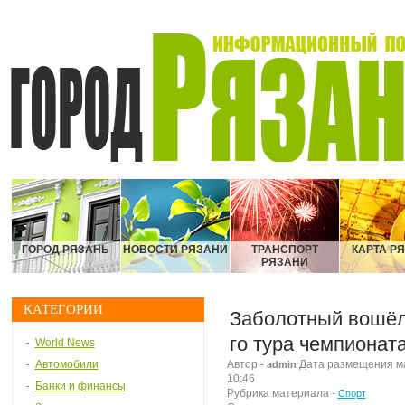
ГОРОД РЯЗАНЬ
НОВОСТИ РЯЗАНИ
ТРАНСПОРТ
КАРТА Р
РЯЗАНИ
КАТЕГОРИИ
Заболотный вошёл 
го тура чемпиона
World News
Автомобили
Автор -
Дата размещения мат
admin
10:46
Банки и финансы
Рубрика материала -
Спорт