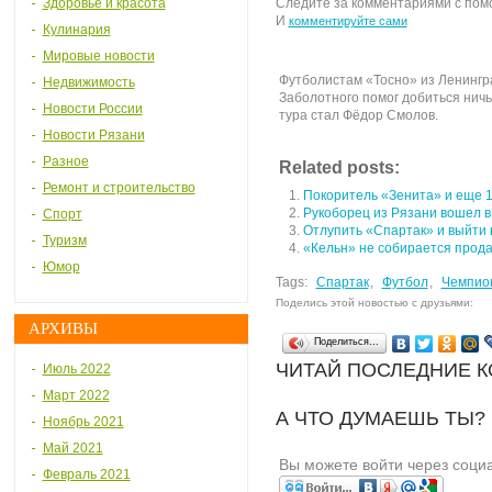
Здоровье и красота
Следите за комментариями с по
И
комментируйте сами
Кулинария
Мировые новости
Футболистам «Тосно» из Ленингра
Недвижимость
Заболотного помог добиться ничь
Новости России
тура стал Фёдор Смолов.
Новости Рязани
Разное
Related posts:
Ремонт и строительство
Покоритель «Зенита» и еще 1
Рукоборец из Рязани вошел в
Спорт
Отлупить «Спартак» и выйти 
Туризм
«Кельн» не собирается прода
Юмор
Tags:
Спартак
,
Футбол
,
Чемпио
Поделись этой новостью с друзьями:
АРХИВЫ
Поделиться…
ЧИТАЙ ПОСЛЕДНИЕ 
Июль 2022
Март 2022
А ЧТО ДУМАЕШЬ ТЫ?
Ноябрь 2021
Май 2021
Вы можете войти через соци
Февраль 2021