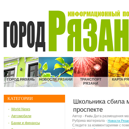
ГОРОД РЯЗАНЬ
НОВОСТИ РЯЗАНИ
ТРАНСПОРТ
КАРТА Р
РЯЗАНИ
КАТЕГОРИИ
Школьника сбила 
проспекте
World News
Автомобили
Автор -
Дата размещения мате
Fedu
Рубрика материала -
Новости Ряза
Банки и финансы
Следите за комментариями с по