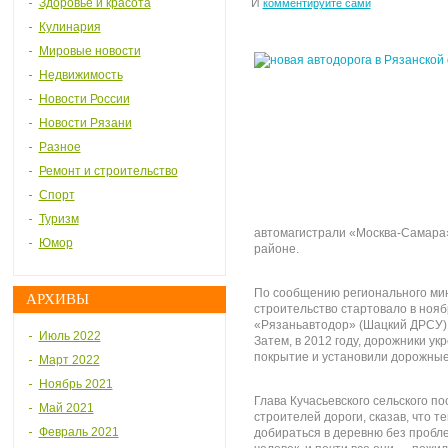
Здоровье и красота
И
комментируйте сами
Кулинария
Мировые новости
Недвижимость
Новости России
Новости Рязани
Разное
Ремонт и строительство
Спорт
Туризм
автомагистрали «Москва-Самара»
Юмор
районе.
По сообщению регионального мин
АРХИВЫ
строительство стартовало в ноя
«Рязаньавтодор» (Шацкий ДРСУ).
Июль 2022
Затем, в 2012 году, дорожники у
покрытие и установили дорожные 
Март 2022
Ноябрь 2021
Глава Кучасьевского сельского 
Май 2021
строителей дороги, сказав, что т
Февраль 2021
добираться в деревню без пробле