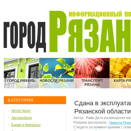
ГОРОД РЯЗАНЬ
НОВОСТИ РЯЗАНИ
ТРАНСПОРТ
КАРТА Р
РЯЗАНИ
КАТЕГОРИИ
Сдана в эксплуата
Рязанской области
World News
Автомобили
Автор -
Дата размещения мате
Fedu
Рубрика материала -
Новости Ряза
Банки и финансы
Следите за комментариями с по