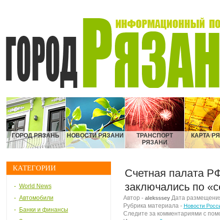
ГОРОД РЯЗАНЬ
НОВОСТИ РЯЗАНИ
ТРАНСПОРТ
КАРТА Р
РЯЗАНИ
КАТЕГОРИИ
Счетная палата РФ
заключались по «
World News
Автомобили
Автор -
Дата размещения м
aleksssey
Рубрика материала -
Новости Росс
Банки и финансы
Следите за комментариями с по