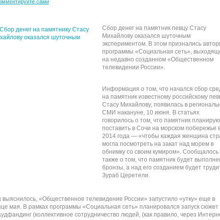
омментируйте сами
Сбор денег на памятник певцу Стасу
Михайлову оказался шуточным
экспериментом. В этом признались авто
программы «Социальная сеть», выходящ
на недавно созданном «Общественном
телевидении России».
Информация о том, что начался сбор сре
на памятник известному российскому пев
Стасу Михайлову, появилась в региональ
СМИ накануне, 10 июня. В статьях
говорилось о том, что памятник планирую
поставить в Сочи на морском побережье 
2014 года — «чтобы каждая женщина ст
могла посмотреть на закат над морем в
обнимку со своим кумиром». Сообщалось
также о том, что памятник будет выполне
бронзы, а над его созданием будет труди
Зураб Церетели.
к выяснилось, «Общественное телевидение России» запустило «утку» еще в
нце мая. В рамках программы «Социальная сеть» планировался запуск сюжет
аудфандинг (коллективное сотрудничество людей, (как правило, через Интерн