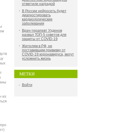
отметили наградой
В России нейросеть будет
диагностировать
кардиологические
заболевания
ры
Врач-терапевт Узденов
ем
назвал ТОП-5 советов для
защиты от COVID-19
Жителям в РФ, не
поставившим прививку от
дств
COVID-19 коронавируса, могут
цу
усложнить жизнь
ных
т
МЕТКИ
в
раны
Войти
н из
ться
 про
ет)