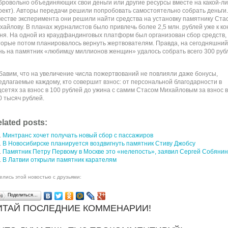
бровольно объединяющих свои деньги или другие ресурсы вместе на какой-л
оект). Авторы передачи решили попробовать самостоятельно собрать деньги.
честве эксперимента они решили найти средства на установку памятнику Ста
хайлову. В планах журналистов было привлечь более 2,5 млн. рублей уже к ко
ня. На одной из краудфандинговых платформ был организован сбор средств,
торые потом планировалось вернуть жертвователям. Правда, на сегодняшний
нь на памятник «любимцу миллионов женщин» удалось собрать всего 300 руб
бавим, что на увеличение числа пожертвований не повлияли даже бонусы,
едлагаемые каждому, кто совершит взнос: от персональной благодарности в
цсетях за взнос в 100 рублей до ужина с самим Стасом Михайловым за взнос в
0 тысяч рублей.
lated posts:
Минтранс хочет получать новый сбор с пассажиров
В Новосибирске планируется воздвигнуть памятник Стиву Джобсу
Памятник Петру Первому в Москве это «нелепость», заявил Сергей Собянин
В Латвии открыли памятник карателям
елись этой новостью с друзьями:
Поделиться…
ИТАЙ ПОСЛЕДНИЕ КОММЕНАРИИ!