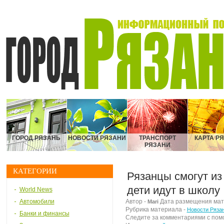
ГОРОД РЯЗАНЬ
НОВОСТИ РЯЗАНИ
ТРАНСПОРТ
КАРТА Р
РЯЗАНИ
КАТЕГОРИИ
Рязанцы смогут из 
дети идут в школу
World News
Автомобили
Автор -
Дата размещения матер
Mari
Рубрика материала -
Новости Ряза
Банки и финансы
Следите за комментариями с по