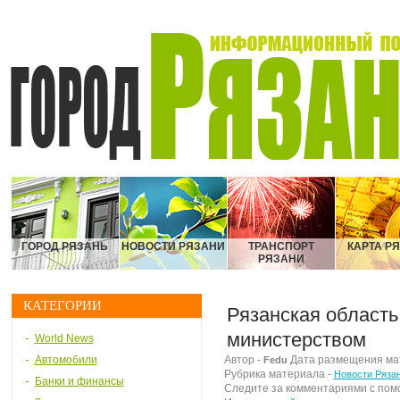
ГОРОД РЯЗАНЬ
НОВОСТИ РЯЗАНИ
ТРАНСПОРТ
КАРТА Р
РЯЗАНИ
КАТЕГОРИИ
Рязанская област
министерством
World News
Автомобили
Автор -
Дата размещения мате
Fedu
Рубрика материала -
Новости Ряза
Банки и финансы
Следите за комментариями с по