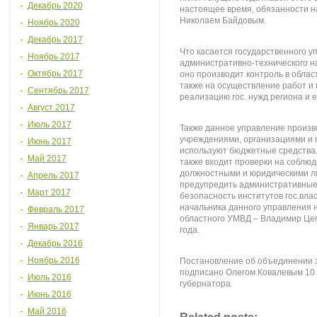
Декабрь 2020
настоящее время, обязанности н
Николаем Байдовым.
Ноябрь 2020
Декабрь 2017
Что касается государственного у
Ноябрь 2017
административно-технического на
Октябрь 2017
оно производит контроль в облас
также на осуществление работ и 
Сентябрь 2017
реализацию гос. нужд региона и 
Август 2017
Июль 2017
Также данное управление произво
учреждениями, организациями и 
Июнь 2017
используют бюджетные средства.
Май 2017
также входит проверки на соблю
должностными и юридическими ли
Апрель 2017
предупредить административные
Март 2017
безопасность институтов гос.вла
начальника данного управления 
Февраль 2017
областного УМВД – Владимир Цепк
Январь 2017
года.
Декабрь 2016
Ноябрь 2016
Постановление об объединении э
подписано Олегом Ковалевым 10 и
Июль 2016
губернатора.
Июнь 2016
Май 2016