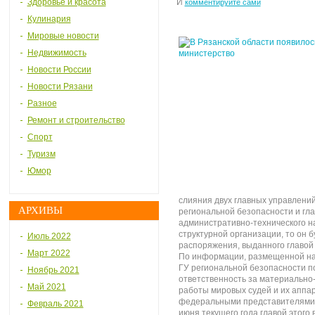
Здоровье и красота
И
комментируйте сами
Кулинария
Мировые новости
Недвижимость
Новости России
Новости Рязани
Разное
Ремонт и строительство
Спорт
Туризм
Юмор
слияния двух главных управлений
АРХИВЫ
региональной безопасности и гла
административно-технического на
структурной организации, то он 
Июль 2022
распоряжения, выданного главой 
Март 2022
По информации, размещенной на 
ГУ региональной безопасности п
Ноябрь 2021
ответственность за материально
Май 2021
работы мировых судей и их аппар
федеральными представителями и
Февраль 2021
июня текущего года главой этого