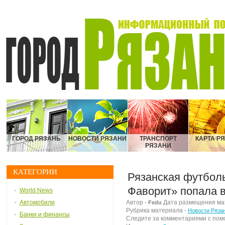
ГОРОД РЯЗАНЬ
НОВОСТИ РЯЗАНИ
ТРАНСПОРТ
КАРТА Р
РЯЗАНИ
КАТЕГОРИИ
Рязанская футбол
Фаворит» попала 
World News
Автомобили
Автор -
Дата размещения мате
Fedu
Рубрика материала -
Новости Ряза
Банки и финансы
Следите за комментариями с по