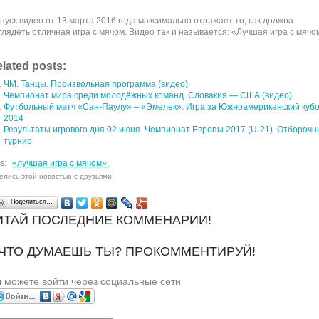
пуск видео от 13 марта 2016 года максимально отражает то, как должна
глядеть отличная игра с мячом. Видео так и называется: «Лучшая игра с мячо
lated posts:
ЧМ. Танцы. Произвольная программа (видео)
Чемпионат мира среди молодёжных команд. Словакия — США (видео)
Футбольный матч «Сан-Паулу» – «Эмелек». Игра за Южноамериканский кубо
2014
Результаты игрового дня 02 июня. Чемпионат Европы 2017 (U-21). Отбороч
турнир
s:
«лучшая игра с мячом».
елись этой новостью с друзьями:
Поделиться…
ИТАЙ ПОСЛЕДНИЕ КОММЕНАРИИ!
 ЧТО ДУМАЕШЬ ТЫ? ПРОКОММЕНТИРУЙ!
 можете войти через социальные сети