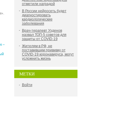
отметили наградой
В России нейросеть будет
м».
диагностировать
кардиологические
заболевания
Врач-терапевт Узденов
назвал ТОП-5 советов для
защиты от COVID-19
к –
Жителям в РФ, не
поставившим прививку от
ный
COVID-19 коронавируса, могут
усложнить жизнь
МЕТКИ
Войти