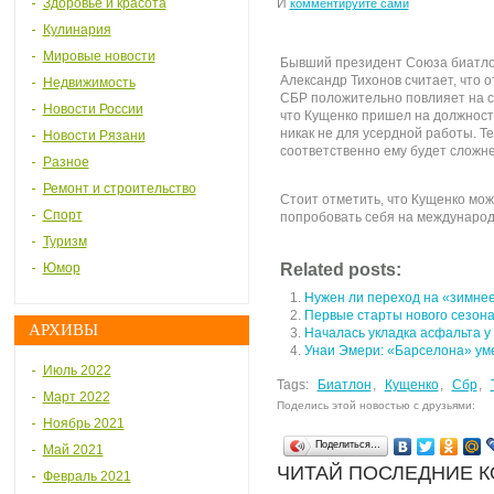
Здоровье и красота
И
комментируйте сами
Кулинария
Мировые новости
Бывший президент Союза биатло
Александр Тихонов считает, что 
Недвижимость
СБР положительно повлияет на са
Новости России
что Кущенко пришел на должность
никак не для усердной работы. Т
Новости Рязани
соответственно ему будет сложне
Разное
Ремонт и строительство
Стоит отметить, что Кущенко мож
Спорт
попробовать себя на международн
Туризм
Юмор
Related posts:
Нужен ли переход на «зимнее
Первые старты нового сезон
АРХИВЫ
Началась укладка асфальта у
Унаи Эмери: «Барселона» уме
Июль 2022
Tags:
Биатлон
,
Кущенко
,
Сбр
,
Март 2022
Поделись этой новостью с друзьями:
Ноябрь 2021
Поделиться…
Май 2021
ЧИТАЙ ПОСЛЕДНИЕ 
Февраль 2021