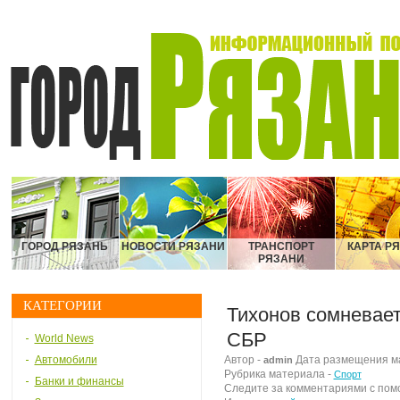
ГОРОД РЯЗАНЬ
НОВОСТИ РЯЗАНИ
ТРАНСПОРТ
КАРТА Р
РЯЗАНИ
КАТЕГОРИИ
Тихонов сомневает
СБР
World News
Автомобили
Автор -
Дата размещения мат
admin
Рубрика материала -
Спорт
Банки и финансы
Следите за комментариями с по