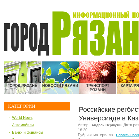
ГОРОД РЯЗАНЬ
НОВОСТИ РЯЗАНИ
ТРАНСПОРТ
КАРТА Р
РЯЗАНИ
КАТЕГОРИИ
Российские регбис
Универсиаде в Каз
World News
Автомобили
Автор -
Дата раз
Андрей Першутин
18:20
Банки и финансы
Рубрика материала -
Новости Росс