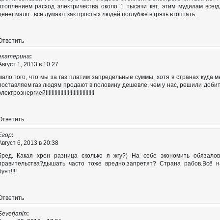
отоплением расход электричества около 1 тысячи квт. этим мудилам всег
денег мало . всё думают как простых людей поглубже в грязь втоптать .
Ответить
екатерина
:
Август 1, 2013 в 10:27
мало того, что мы за газ платим запредельные суммы, хотя в странах куда 
поставляем газ людям продают в половину дешевле, чем у нас, решили доби
лектроэнергией!!!!!!!!!!!!!!!!!!!!!!!!!!!!!!!!!
Ответить
Егор
:
Август 6, 2013 в 20:38
бред. Какая хрен разница сколько я жгу?) На себе экономить обязалов
правительства?дышать часто тоже вредно,запретят? Страна рабов.Всё н
бунт!!!!
Ответить
Severjanin
: