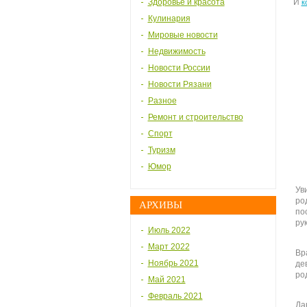
Здоровье и красота
И
к
Кулинария
Мировые новости
Недвижимость
Новости России
Новости Рязани
Разное
Ремонт и строительство
Спорт
Туризм
Юмор
Ув
ро
АРХИВЫ
по
ру
Июль 2022
Март 2022
Вр
Ноябрь 2021
де
ро
Май 2021
Февраль 2021
Да