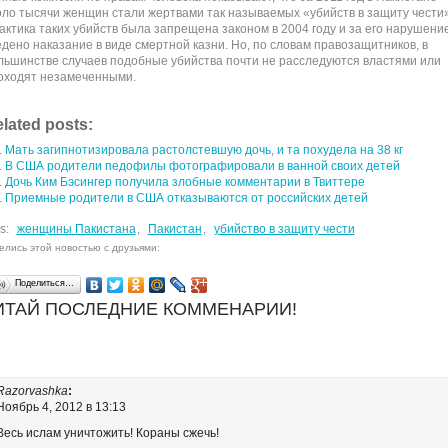
оло тысячи женщин стали жертвами так называемых «убийств в защиту чести»
актика таких убийств была запрещена законом в 2004 году и за его нарушени
едено наказание в виде смертной казни. Но, по словам правозащитников, в
льшинстве случаев подобные убийства почти не расследуются властями или
оходят незамеченными.
lated posts:
Мать загипнотизировала растолстевшую дочь, и та похудела на 38 кг
В США родители педофилы фотографировали в ванной своих детей
Дочь Ким Бэсингер получила злобные комментарии в Твиттере
Приемные родители в США отказываются от российских детей
s:
женщины Пакистана
,
Пакистан
,
убийство в защиту чести
елись этой новостью с друзьями:
Поделиться…
ИТАЙ ПОСЛЕДНИЕ КОММЕНАРИИ!
Razorvashka
:
Ноябрь 4, 2012 в 13:13
Весь ислам уничтожить! Кораны сжечь!