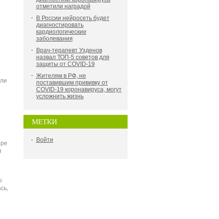
отметили наградой
В России нейросеть будет
диагностировать
кардиологические
заболевания
Врач-терапевт Узденов
назвал ТОП-5 советов для
защиты от COVID-19
Жителям в РФ, не
или
поставившим прививку от
COVID-19 коронавируса, могут
усложнить жизнь
МЕТКИ
Войти
оре
и
о
сь,