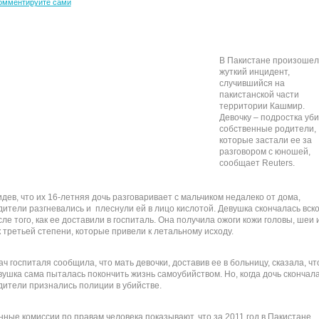
омментируйте сами
В Пакистане произошел
жуткий инцидент,
случившийся на
пакистанской части
территории Кашмир.
Девочку – подростка уб
собственные родители,
которые застали ее за
разговором с юношей,
сообщает Reuters.
идев, что их 16-летняя дочь разговаривает с мальчиком недалеко от дома,
дители разгневались и плеснули ей в лицо кислотой. Девушка скончалась вск
сле того, как ее доставили в госпиталь. Она получила ожоги кожи головы, шеи 
к третьей степени, которые привели к летальному исходу.
ач госпиталя сообщила, что мать девочки, доставив ее в больницу, сказала, чт
вушка сама пыталась покончить жизнь самоубийством. Но, когда дочь скончала
дители признались полиции в убийстве.
нные комиссии по правам человека показывают, что за 2011 год в Пакистане