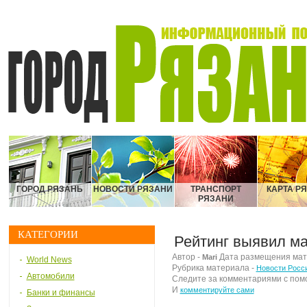
ГОРОД РЯЗАНЬ
НОВОСТИ РЯЗАНИ
ТРАНСПОРТ
КАРТА Р
РЯЗАНИ
КАТЕГОРИИ
Рейтинг выявил м
Автор -
Дата размещения матер
Mari
World News
Рубрика материала -
Новости Росс
Автомобили
Следите за комментариями с по
И
комментируйте сами
Банки и финансы