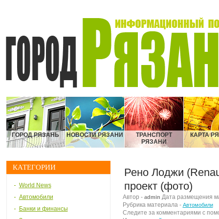
ГОРОД РЯЗАНЬ
НОВОСТИ РЯЗАНИ
ТРАНСПОРТ
КАРТА Р
РЯЗАНИ
КАТЕГОРИИ
Рено Лоджи (Renau
проект (фото)
World News
Автомобили
Автор -
Дата размещения мат
admin
Рубрика материала -
Автомобили
Банки и финансы
Следите за комментариями с по