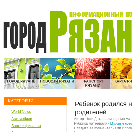
ГОРОД РЯЗАНЬ
НОВОСТИ РЯЗАНИ
ТРАНСПОРТ
КАРТА Р
РЯЗАНИ
КАТЕГОРИИ
Ребенок родился н
родителей
World News
Автомобили
Автор -
Дата размещения матер
Mari
Рубрика материала -
Мировые ново
Банки и финансы
Следите за комментариями с по