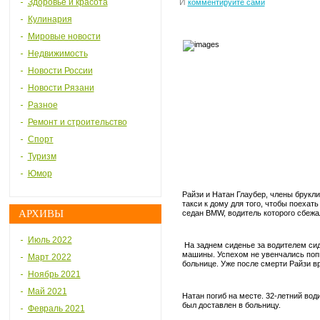
Здоровье и красота
И
комментируйте сами
Кулинария
Мировые новости
Недвижимость
Новости России
Новости Рязани
Разное
Ремонт и строительство
Спорт
Туризм
Юмор
Райзи и Натан Глаубер, члены брукл
такси к дому для того, чтобы поехать
АРХИВЫ
седан BMW, водитель которого сбежа
Июль 2022
На заднем сиденье за водителем си
машины. Успехом не увенчались поп
Март 2022
больнице. Уже после смерти Райзи в
Ноябрь 2021
Май 2021
Натан погиб на месте. 32-летний во
был доставлен в больницу.
Февраль 2021