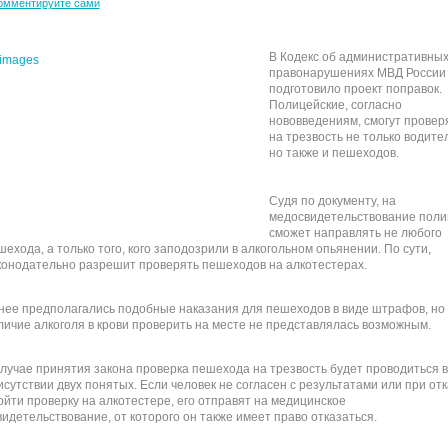
омментируйте сами
В Кодекс об административны
правонарушениях МВД России
подготовило проект поправок.
Полицейские, согласно
нововведениям, смогут провер
на трезвость не только водите
но также и пешеходов.
Судя по документу, на
медосвидетельствование поли
сможет направлять не любого
шехода, а только того, кого заподозрили в алкогольном опьянении. По сути,
конодательно разрешит проверять пешеходов на алкотестерах.
нее предполагались подобные наказания для пешеходов в виде штрафов, но
личие алкоголя в крови проверить на месте не представлялась возможным.
случае принятия закона проверка пешехода на трезвость будет проводиться в
исутствии двух понятых. Если человек не согласен с результатами или при от
ойти проверку на алкотестере, его отправят на медицинское
видетельствование, от которого он также имеет право отказаться.