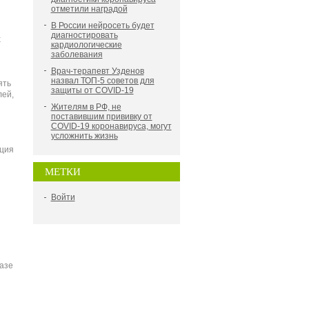
отметили наградой
В России нейросеть будет
диагностировать
х
кардиологические
заболевания
Врач-терапевт Узденов
назвал ТОП-5 советов для
ять
защиты от COVID-19
лей,
Жителям в РФ, не
поставившим прививку от
COVID-19 коронавируса, могут
усложнить жизнь
ция
МЕТКИ
Войти
казе