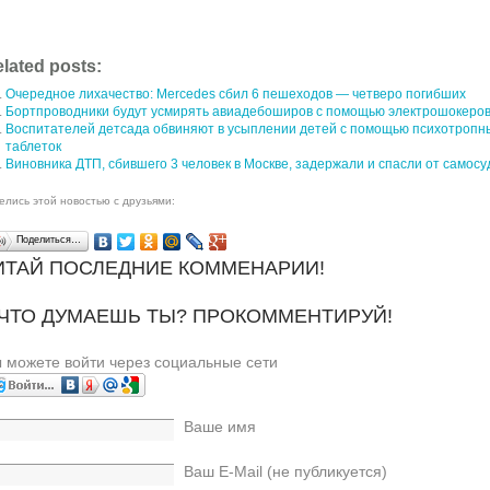
lated posts:
Очередное лихачество: Mercedes сбил 6 пешеходов — четверо погибших
Бортпроводники будут усмирять авиадебоширов с помощью электрошокеро
Воспитателей детсада обвиняют в усыплении детей с помощью психотропн
таблеток
Виновника ДТП, сбившего 3 человек в Москве, задержали и спасли от самосу
елись этой новостью с друзьями:
Поделиться…
ИТАЙ ПОСЛЕДНИЕ КОММЕНАРИИ!
 ЧТО ДУМАЕШЬ ТЫ? ПРОКОММЕНТИРУЙ!
 можете войти через социальные сети
Ваше имя
Ваш E-Mail (не публикуется)