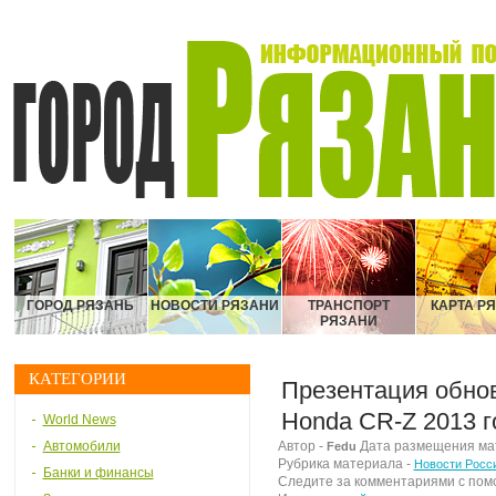
ГОРОД РЯЗАНЬ
НОВОСТИ РЯЗАНИ
ТРАНСПОРТ
КАРТА Р
РЯЗАНИ
КАТЕГОРИИ
Презентация обно
Honda CR-Z 2013 г
World News
Автомобили
Автор -
Дата размещения мате
Fedu
Рубрика материала -
Новости Росс
Банки и финансы
Следите за комментариями с по