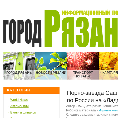
ГОРОД РЯЗАНЬ
НОВОСТИ РЯЗАНИ
ТРАНСПОРТ
КАРТА Р
РЯЗАНИ
КАТЕГОРИИ
Порно-звезда Саш
по России на «Лад
World News
Автомобили
Автор -
Дата размещения матер
Mari
Рубрика материала -
Мировые ново
Банки и финансы
Следите за комментариями с по