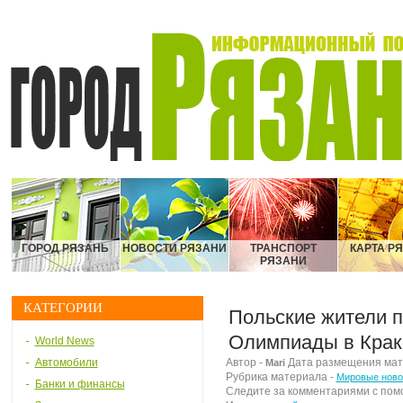
ГОРОД РЯЗАНЬ
НОВОСТИ РЯЗАНИ
ТРАНСПОРТ
КАРТА Р
РЯЗАНИ
КАТЕГОРИИ
Польские жители 
Олимпиады в Крак
World News
Автомобили
Автор -
Дата размещения матер
Mari
Рубрика материала -
Мировые ново
Банки и финансы
Следите за комментариями с по