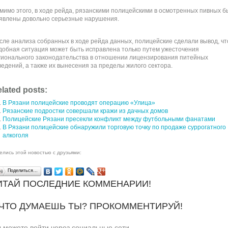
мимо этого, в ходе рейда, рязанскими полицейскими в осмотренных пивных б
явлены довольно серьезные нарушения.
сле анализа собранных в ходе рейда данных, полицейские сделали вывод, чт
добная ситуация может быть исправлена только путем ужесточения
гионального законодательства в отношении лицензирования питейных
ведений, а также их вынесения за пределы жилого сектора.
lated posts:
В Рязани полицейские проводят операцию «Улица»
Рязанские подростки совершали кражи из дачных домов
Полицейские Рязани пресекли конфликт между футбольными фанатами
В Рязани полицейские обнаружили торговую точку по продаже суррогатного
алкоголя
елись этой новостью с друзьями:
Поделиться…
ИТАЙ ПОСЛЕДНИЕ КОММЕНАРИИ!
 ЧТО ДУМАЕШЬ ТЫ? ПРОКОММЕНТИРУЙ!
 можете войти через социальные сети