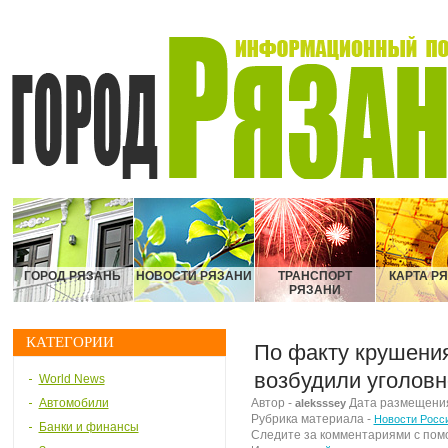
ГОРОД РЯЗАНЬ
НОВОСТИ РЯЗАНИ
ТРАНСПОРТ
КАРТА Р
РЯЗАНИ
КАТЕГОРИИ
По факту крушения
возбудили уголовн
World News
Автомобили
Автор -
Дата размещения 
aleksssey
Рубрика материала -
Новости Росс
Банки и финансы
Следите за комментариями с по