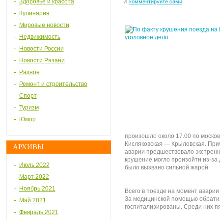
Здоровье и красота
И
комментируйте сами
Кулинария
Мировые новости
Недвижимость
Новости России
Новости Рязани
Разное
Ремонт и строительство
Спорт
Туризм
Юмор
произошло около 17.00 по москов
Кисляковская — Крыловская. Прич
АРХИВЫ
аварии предшествовало экстренн
крушение могло произойти из-за
Июль 2022
было вызвано сильной жарой.
Март 2022
Ноябрь 2021
Всего в поезде на момент аварии 
За медицинской помощью обратили
Май 2021
госпитализированы. Среди них п
Февраль 2021