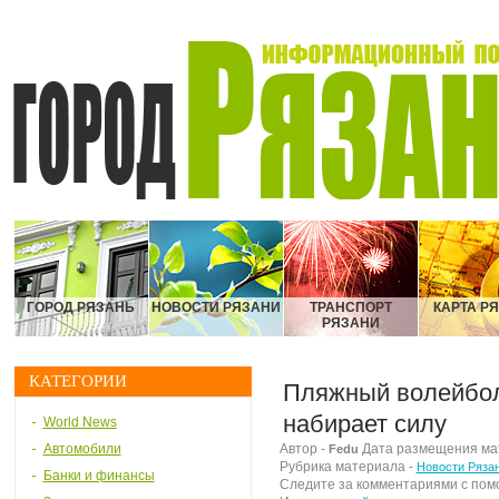
ГОРОД РЯЗАНЬ
НОВОСТИ РЯЗАНИ
ТРАНСПОРТ
КАРТА Р
РЯЗАНИ
КАТЕГОРИИ
Пляжный волейбол
набирает силу
World News
Автомобили
Автор -
Дата размещения мате
Fedu
Рубрика материала -
Новости Ряза
Банки и финансы
Следите за комментариями с по