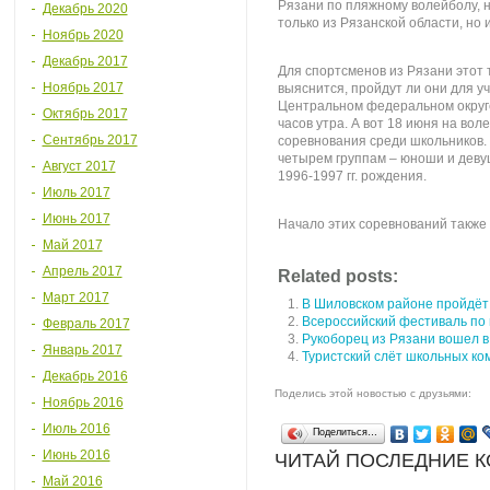
Рязани по пляжному волейболу, 
Декабрь 2020
только из Рязанской области, но 
Ноябрь 2020
Декабрь 2017
Для спортсменов из Рязани этот 
Ноябрь 2017
выяснится, пройдут ли они для у
Центральном федеральном округе
Октябрь 2017
часов утра. А вот 18 июня на во
Сентябрь 2017
соревнования среди школьников.
четырем группам – юноши и девуш
Август 2017
1996-1997 гг. рождения.
Июль 2017
Июнь 2017
Начало этих соревнований также 
Май 2017
Апрель 2017
Related posts:
Март 2017
В Шиловском районе пройдёт
Всероссийский фестиваль по 
Февраль 2017
Рукоборец из Рязани вошел в
Январь 2017
Туристский слёт школьных ко
Декабрь 2016
Поделись этой новостью с друзьями:
Ноябрь 2016
Июль 2016
Поделиться…
Июнь 2016
ЧИТАЙ ПОСЛЕДНИЕ 
Май 2016