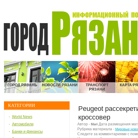
ГОРОД РЯЗАНЬ
НОВОСТИ РЯЗАНИ
ТРАНСПОРТ
КАРТА Р
РЯЗАНИ
КАТЕГОРИИ
Peugeot рассекрет
кроссовер
World News
Автомобили
Автор -
Дата размещения матер
Mari
Рубрика материала -
Мировые ново
Банки и финансы
Следите за комментариями с по