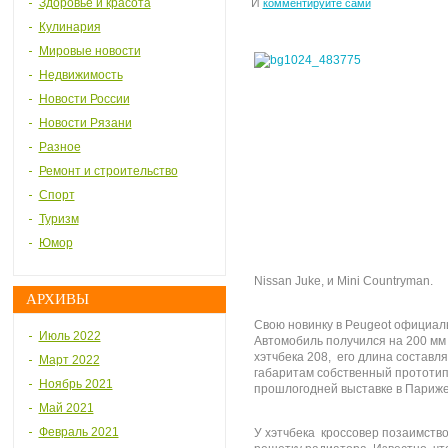
Здоровье и красота
И
комментируйте сами
Кулинария
Мировые новости
Недвижимость
Новости России
Новости Рязани
Разное
Ремонт и строительство
Спорт
Туризм
Юмор
Nissan Juke, и Mini Countryman.
АРХИВЫ
Свою новинку в Peugeot официал
Июль 2022
Автомобиль получился на 200 мм
хэтчбека 208, его длина составл
Март 2022
габаритам собственный прототип
Ноябрь 2021
прошлогодней выставке в Париже
Май 2021
Февраль 2021
У хэтчбека кроссовер позаимств