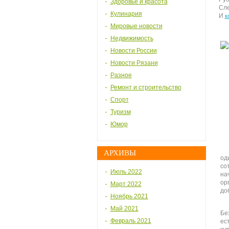
Здоровье и красота
Сле
Кулинария
И
к
Мировые новости
Недвижимость
Новости России
Новости Рязани
Разное
Ремонт и строительство
Спорт
Туризм
Юмор
АРХИВЫ
од
со
Июль 2022
на
ор
Март 2022
до
Ноябрь 2021
Май 2021
Бе
Февраль 2021
ес