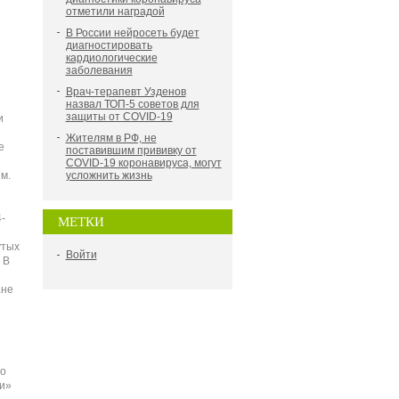
отметили наградой
В России нейросеть будет
диагностировать
кардиологические
заболевания
Врач-терапевт Узденов
назвал ТОП-5 советов для
защиты от COVID-19
и
Жителям в РФ, не
е
поставившим прививку от
COVID-19 коронавируса, могут
м.
усложнить жизнь
-
МЕТКИ
утых
Войти
 В
ане
то
и»