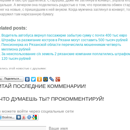
пюрами и быстро удалились. Старушка, даже не заглянув в конверт, убрала ег
дальше. А вечером она поделилась радостью о том, что произвела обмен ста
нег на новые, с пришедшим к ней внуком. Когда мужчина заглянул в конверт, то
наружил там нарезанную бумагу.
lated posts:
Водитель автобуса вернул пассажирке забытую сумку с почти 400 тыс евро
Штрафы за разжигание костров в Рязани могут составить 500 тысяч рублей
Пенсионерка из Рязанской области перечислила мошенникам четверть
миллиона рублей
За неиспользование с/х земель 2 рязанские компании поплатились штрафом
120 тысяч рублей
елись этой новостью с друзьями:
Поделиться…
ИТАЙ ПОСЛЕДНИЕ КОММЕНАРИИ!
 ЧТО ДУМАЕШЬ ТЫ? ПРОКОММЕНТИРУЙ!
 можете войти через социальные сети
Ваше имя