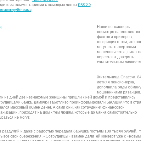
дите за комментариями с помощью ленты
RSS 2.0
омментируйте сами
Наши пенсионеры,
несмотря на множество
фактов и примеров,
говорящих о том, что он
могут стать жертвами
мошенничества, никак н
перестают доверять
сомнительным личностя
Жительница Спасска, 84
летняя пенсионерка,
дополнила ряды обман
мошенниками рязанцев.
ин из дней две незнакомые женщины пришли к ней домой и представились
трудницами банка. Дамочки заботливо проинформировали бабушку, что в стр
чался массовый обмен денег. А сами они, как сотрудники финансовой
ганизации, приходят на дом к тем людям, которые до банка самостоятельно
браться не могут.
з раздумий и даже с радостью передала бабушка гостьям 180 тысяч рублей, 
ть все свои сбережения. «Сотрудницы» взамен дали ей конверт уже с «новым