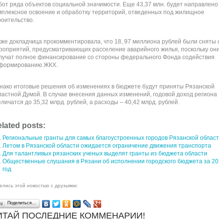
бот ряда объектов социальной значимости. Еще 43,37 млн. будет направлено
мплексное освоение и обработку территорий, отведенных под жилищное
роительство.
кже докладчица прокомментировала, что 18, 97 миллиона рублей были сняты 
роприятий, предусматривающих расселение аварийного жилья, поскольку он
лучат полное финансирование со стороны федерального Фонда содействия
формированию ЖКХ.
нако итоговые решения об изменениях в бюджете будут приняты Рязанской
ластной Думой. В случае внесения данных изменений, годовой доход региона
еличатся до 35,32 млрд. рублей, а расходы – 40,42 млрд. рублей.
lated posts:
Региональные гранты для самых благоустроенных городов Рязанской облас
Летом в Рязанской области ожидается ограничение движения транспорта
Для талантливых рязанских ученых выделят гранты из бюджета области
Общественные слушания в Рязани об исполнении городского бюджета за 20
год
елись этой новостью с друзьями:
Поделиться…
ИТАЙ ПОСЛЕДНИЕ КОММЕНАРИИ!