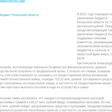
омментируйте сами
В 2012 году планируетс
увеличение бюджета
Рязанской области на 7
миллионов рублей. Прое
предусматривающий та
увеличение бюджета бы
поддержан членами
комитетов, занимающи
экономическими вопрос
бюджетов и налогом, в
областной Думе вчера, 
июля.
Как пояснила Александ
болуева, исполняющая обязанности министра финансов региона, данные
едства были получены от федеральной казны. Согласно ее словам, большую
сть этих слов планируется направить на предоставление жилья ветеранам
ликой Отечественной войны, порядка 710,32 млн. рублей. Оставшиеся средст
дут направлены на социальные нужды, в частности на предоставление жилья
тям-сиротам и выплаты пособий в ходе их устройства в семью.
болуева также рассказала, что ожидается перераспределение расходов,
числяемых суммой в 100,57 млн. рублей ввиду сложившейся экономии. Из них,
,2 млн. рублей пойдет как добавочные средства к программе, предусматрива
циального развития населенных пунктов, в частности, на окончание строител