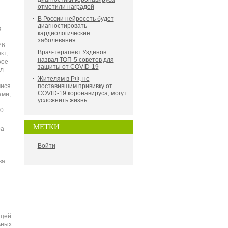
отметили наградой
В России нейросеть будет
диагностировать
я
кардиологические
заболевания
76
Врач-терапевт Узденов
кт,
назвал ТОП-5 советов для
кое
защиты от COVID-19
л
Жителям в РФ, не
мися
поставившим прививку от
COVID-19 коронавируса, могут
ами,
усложнить жизнь
10
МЕТКИ
ра
Войти
ва
ющей
ьных