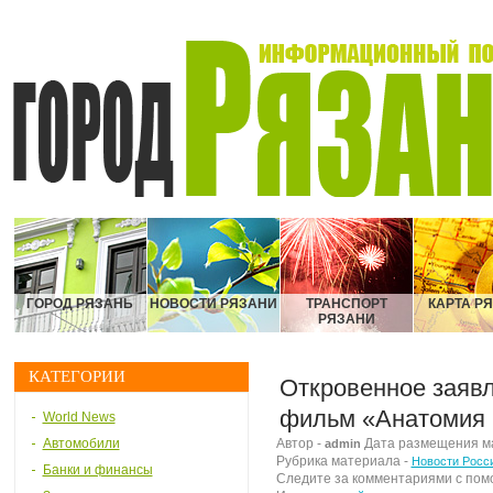
ГОРОД РЯЗАНЬ
НОВОСТИ РЯЗАНИ
ТРАНСПОРТ
КАРТА Р
РЯЗАНИ
КАТЕГОРИИ
Откровенное заявл
фильм «Анатомия п
World News
Автомобили
Автор -
Дата размещения мат
admin
Рубрика материала -
Новости Росс
Банки и финансы
Следите за комментариями с по