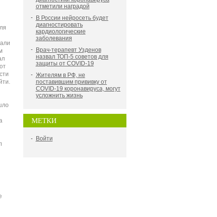
отметили наградой
В России нейросеть будет
диагностировать
ля
кардиологические
заболевания
нали
Врач-терапевт Узденов
м
назвал ТОП-5 советов для
ал
защиты от COVID-19
от
сти
Жителям в РФ, не
йти.
поставившим прививку от
COVID-19 коронавируса, могут
усложнить жизнь
шло
МЕТКИ
а
Войти
л
е