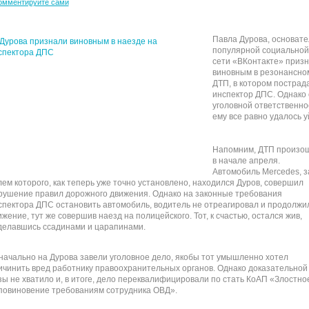
омментируйте сами
Павла Дурова, основате
популярной социальной
сети «ВКонтакте» приз
виновным в резонансно
ДТП, в котором пострад
инспектор ДПС. Однако 
уголовной ответственно
ему все равно удалось у
Напомним, ДТП произо
в начале апреля.
Автомобиль Mercedes, з
лем которого, как теперь уже точно установлено, находился Дуров, совершил
рушение правил дорожного движения. Однако на законные требования
спектора ДПС остановить автомобиль, водитель не отреагировал и продолжи
ижение, тут же совершив наезд на полицейского. Тот, к счастью, остался жив,
делавшись ссадинами и царапинами.
начально на Дурова завели уголовное дело, якобы тот умышленно хотел
ичинить вред работнику правоохранительных органов. Однако доказательной
зы не хватило и, в итоге, дело переквалифицировали по стать КоАП «Злостно
повиновение требованиям сотрудника ОВД».