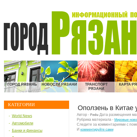
ГОРОД РЯЗАНЬ
НОВОСТИ РЯЗАНИ
ТРАНСПОРТ
КАРТА Р
РЯЗАНИ
КАТЕГОРИИ
Оползень в Китае 
Автор -
Дата размещения мате
Fedu
World News
Рубрика материала -
Мировые ново
Автомобили
Следите за комментариями с по
И
комментируйте сами
Банки и финансы