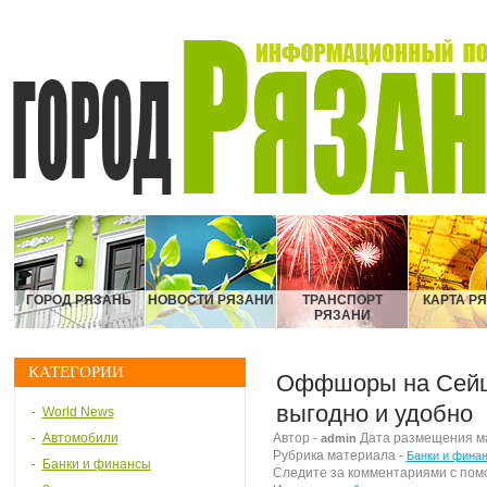
ГОРОД РЯЗАНЬ
НОВОСТИ РЯЗАНИ
ТРАНСПОРТ
КАРТА Р
РЯЗАНИ
КАТЕГОРИИ
Оффшоры на Сейш
выгодно и удобно
World News
Автомобили
Автор -
Дата размещения мат
admin
Рубрика материала -
Банки и фина
Банки и финансы
Следите за комментариями с по