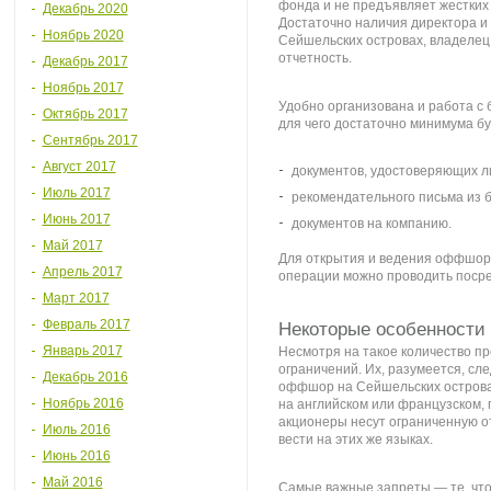
фонда и не предъявляет жестких
Декабрь 2020
Достаточно наличия директора и
Ноябрь 2020
Сейшельских островах, владелец
отчетность.
Декабрь 2017
Ноябрь 2017
Удобно организована и работа с 
Октябрь 2017
для чего достаточно минимума бу
Сентябрь 2017
Август 2017
документов, удостоверяющих л
Июль 2017
рекомендательного письма из б
Июнь 2017
документов на компанию.
Май 2017
Для открытия и ведения оффшорны
Апрель 2017
операции можно проводить посре
Март 2017
Февраль 2017
Некоторые особенности
Январь 2017
Несмотря на такое количество п
ограничений. Их, разумеется, сл
Декабрь 2016
оффшор на Сейшельских островах
Ноябрь 2016
на английском или французском, 
акционеры несут ограниченную о
Июль 2016
вести на этих же языках.
Июнь 2016
Май 2016
Самые важные запреты — те, что