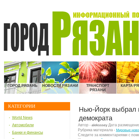
ГОРОД РЯЗАНЬ
НОВОСТИ РЯЗАНИ
ТРАНСПОРТ
КАРТА Р
РЯЗАНИ
КАТЕГОРИИ
Нью-Йорк выбрал 
демократа
World News
Автомобили
Автор -
Дата размещения 
aleksssey
Рубрика материала -
Мировые ново
Банки и финансы
Следите за комментариями с по