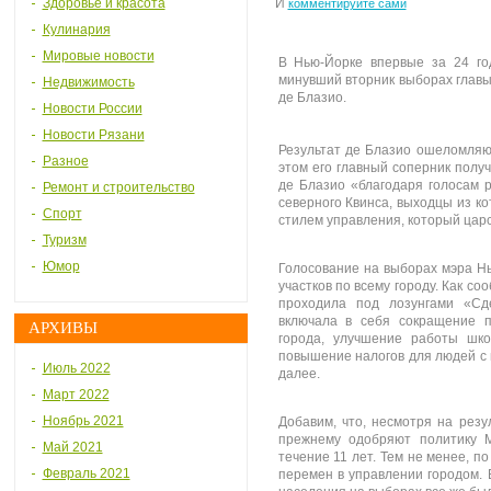
Здоровье и красота
И
комментируйте сами
Кулинария
Мировые новости
В Нью-Йорке впервые за 24 го
минувший вторник выборах главы
Недвижимость
де Блазио.
Новости России
Новости Рязани
Результат де Блазио ошеломляю
Разное
этом его главный соперник полу
де Блазио «благодаря голосам 
Ремонт и строительство
северного Квинса, выходцы из к
Спорт
стилем управления, который царс
Туризм
Юмор
Голосование на выборах мэра Н
участков по всему городу. Как со
проходила под лозунгами «Сд
включала в себя сокращение 
АРХИВЫ
города, улучшение работы шко
повышение налогов для людей с 
Июль 2022
далее.
Март 2022
Ноябрь 2021
Добавим, что, несмотря на рез
прежнему одобряют политику М
Май 2021
течение 11 лет. Тем не менее, п
Февраль 2021
перемен в управлении городом. В