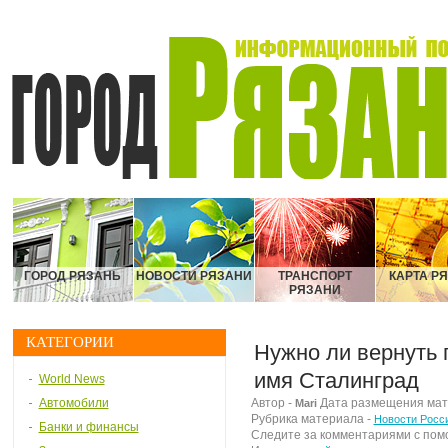
ГОРОД РЯЗАНЬ
НОВОСТИ РЯЗАНИ
ТРАНСПОРТ
КАРТА Р
РЯЗАНИ
КАТЕГОРИИ
Нужно ли вернуть 
имя Сталинград
World News
Автомобили
Автор -
Дата размещения матер
Mari
Рубрика материала -
Новости Росс
Банки и финансы
Следите за комментариями с по