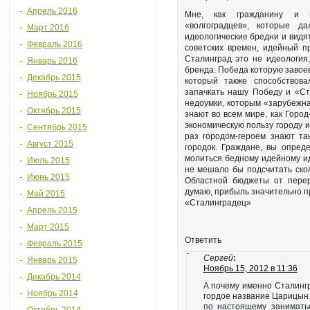
Апрель 2016
Мне, как гражданину и п
«волгоградцев», которые д
Март 2016
идеологические бредни и видят
Февраль 2016
советских времен, идейный пр
Сталинград это не идеология
Январь 2016
бренда. Победа которую завое
Декабрь 2015
который также способствова
запачкать нашу Победу и «Ст
Ноябрь 2015
недоумки, которым «зарубежна
Октябрь 2015
знают во всем мире, как Горо
экономическую пользу городу и 
Сентябрь 2015
раз городом-героем знают так
Август 2015
городок. Граждане, вы опреде
молиться бедному идейному ид
Июль 2015
не мешало бы подсчитать скол
Июнь 2015
Областной бюджеты от перер
думаю, прибыль значительно п
Май 2015
«Сталинградец»
Апрель 2015
Март 2015
Ответить
Февраль 2015
Сергей
:
Январь 2015
Ноябрь 15, 2012 в 11:36
Декабрь 2014
А почему именно Сталингр
Ноябрь 2014
гордое название Царицын. 
по настоящему занимать