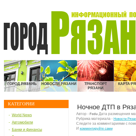
ГОРОД РЯЗАНЬ
НОВОСТИ РЯЗАНИ
ТРАНСПОРТ
КАРТА Р
РЯЗАНИ
КАТЕГОРИИ
Ночное ДТП в Ряза
Автор -
Дата размещения мате
Fedu
World News
Рубрика материала -
Новости Ряза
Автомобили
Следите за комментариями с по
И
комментируйте сами
Банки и финансы