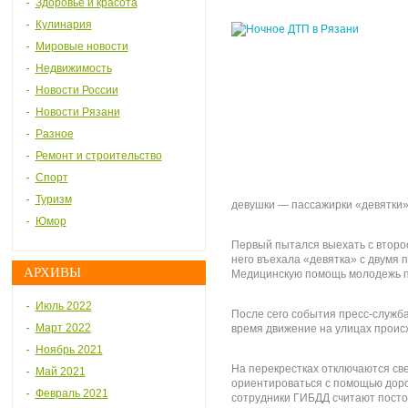
Здоровье и красота
Кулинария
Мировые новости
Недвижимость
Новости России
Новости Рязани
Разное
Ремонт и строительство
Спорт
Туризм
девушки — пассажирки «девятки»
Юмор
Первый пытался выехать с второс
него въехала «девятка» с двумя 
АРХИВЫ
Медицинскую помощь молодежь п
Июль 2022
После сего события пресс-служб
Март 2022
время движение на улицах происх
Ноябрь 2021
На перекрестках отключаются све
Май 2021
ориентироваться с помощью доро
Февраль 2021
сотрудники ГИБДД считают посто