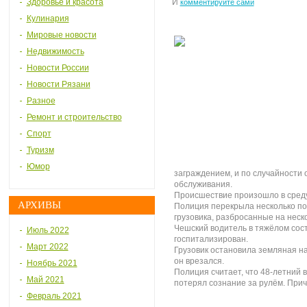
Здоровье и красота
И
комментируйте сами
Кулинария
Мировые новости
Недвижимость
Новости России
Новости Рязани
Разное
Ремонт и строительство
Спорт
Туризм
Юмор
заграждением, и по случайности 
обслуживания.
Происшествие произошло в среду
АРХИВЫ
Полиция перекрыла несколько пол
грузовика, разбросанные на неск
Чешский водитель в тяжёлом сос
Июль 2022
госпитализирован.
Март 2022
Грузовик остановила земляная на
он врезался.
Ноябрь 2021
Полиция считает, что 48-летний 
Май 2021
потерял сознание за рулём. При
Февраль 2021