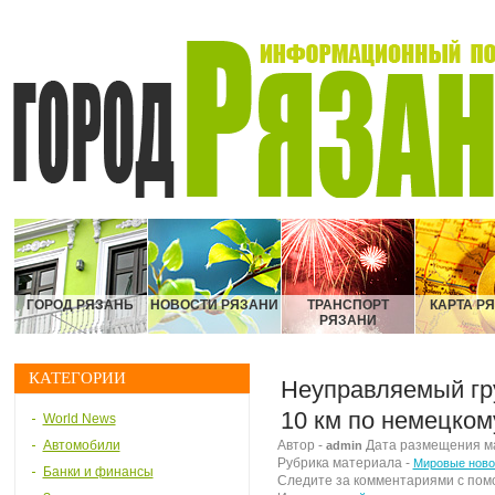
ГОРОД РЯЗАНЬ
НОВОСТИ РЯЗАНИ
ТРАНСПОРТ
КАРТА Р
РЯЗАНИ
КАТЕГОРИИ
Неуправляемый гру
10 км по немецком
World News
Автомобили
Автор -
Дата размещения мат
admin
Рубрика материала -
Мировые ново
Банки и финансы
Следите за комментариями с по