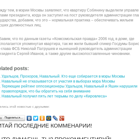
жду тем, в мэрии Москвы заявляют, что квартиру Собянину выделили управл
лами президента, когда он заступил на пост руководителя администрации гл
сударства, добавим, что это – нормальная практика – обеспечивать жильем
сших должностных лиц.
бавим, что по данным газеты «Комсомольская правда» 2006 год, в доме, где
сполагается упомянутая квартира, так же жили бывший спикер Госдумы Борис
с-глава ФСБ Николай Патрушев и нынешний руководитель администрации
езидента Сергей Иванов, а также другие высокопоставленные чиновники.
lated posts:
Удальцов, Прохоров, Навальный. Кто еще собирается в мэры Москвы
Навальный не отказывается от участия в выборах мэра Москвы
Теряющие рейтинг оппозиционеры Удальцов, Навальный и Яшин нарушили
правопорядок, что бы обратить на себя внимание
Навальный получил пять лет тюрьмы по делу «Кировлеса»
елись этой новостью с друзьями:
Поделиться…
ИТАЙ ПОСЛЕДНИЕ КОММЕНАРИИ!