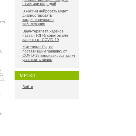
отметили наградой
В России нейросеть будет
диагностировать
кардиологические
его
заболевания
–
Врач-терапевт Узденов
я
назвал ТОП-5 советов для
защиты от COVID-19
Жителям в РФ, не
10
поставившим прививку от
COVID-19 коронавируса, могут
усложнить жизнь
,
су:
МЕТКИ
12,
Войти
а
,