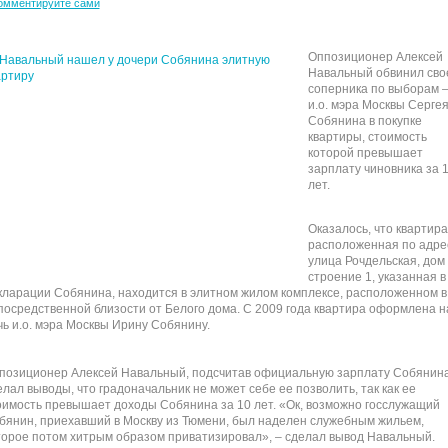
омментируйте сами
Оппозиционер Алексей
Навальный обвинил сво
соперника по выборам 
и.о. мэра Москвы Серге
Собянина в покупке
квартиры, стоимость
которой превышает
зарплату чиновника за 
лет.
Оказалось, что квартира
расположенная по адре
улица Рочдельская, дом 
строение 1, указанная в
кларации Собянина, находится в элитном жилом комплексе, расположенном в
посредственной близости от Белого дома. С 2009 года квартира оформлена н
чь и.о. мэра Москвы Ирину Собянину.
позиционер Алексей Навальный, подсчитав официальную зарплату Собянина
елал выводы, что градоначальник не может себе ее позволить, так как ее
оимость превышает доходы Собянина за 10 лет. «Ок, возможно госслужащий
бянин, приехавший в Москву из Тюмени, был наделен служебным жильем,
торое потом хитрым образом приватизировал», – сделал вывод Навальный.