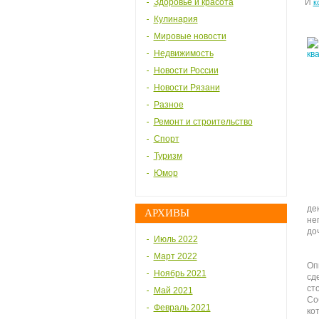
Здоровье и красота
И
к
Кулинария
Мировые новости
Недвижимость
Новости России
Новости Рязани
Разное
Ремонт и строительство
Спорт
Туризм
Юмор
де
АРХИВЫ
не
до
Июль 2022
Март 2022
Оп
Ноябрь 2021
сд
ст
Май 2021
Со
Февраль 2021
ко