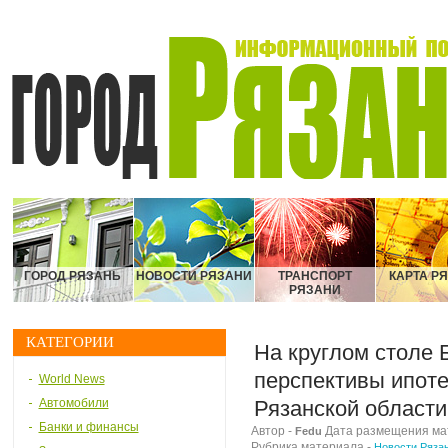
ГОРОД РЯЗАНЬ
НОВОСТИ РЯЗАНИ
ТРАНСПОРТ
КАРТА Р
РЯЗАНИ
КАТЕГОРИИ
На круглом столе 
перспективы ипоте
World News
Автомобили
Рязанской области
Банки и финансы
Автор -
Дата размещения мате
Fedu
Рубрика материала -
Новости Ряза