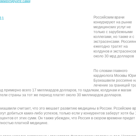
омментируйте сами
Российским врачи
конкурируют на рынке
медицинских услуг не
только с зарубежными
коллегами, но также и с
экстрасенсами. Россиян
ежегодно тратят на
колдунов и экстрасенсо
около 30 мрд долларов
По словам главного
кардиолога Москвы Юри
Бузиашвили россияне н
лечение за границей тр
год примерно всего 17 миллиардов долларов, то гадалкам, колдунам и магам
тели страны за тот же период платят около 30 миллиардов долларов.
зиашвили считает, что это мешает развитию медицины в России. Рссийские в
огут добиться каких-либо успехов, только если у конкурентов заберут хотя бы
оцентов от этих сумм. Он также убежден, что Россия в скором времени придет 
лностью платной медицине.