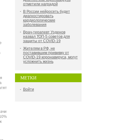
отметили наградой
В России нейросеть будет
диагностировать
кардиологические
заболевания
Врач-терапевт Узденов
назвал ТОП-5 советов для
защиты от COVID-19
е
Жителям в РФ, не
в
поставившим прививку от
COVID-19 коронавируса, могут
усложнить жизнь
МЕТКИ
я
а
атят
Войти
рачи
 10%
к