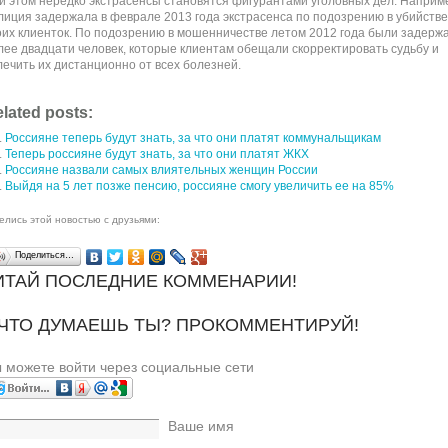
и этом нередко экстрасенсы становятся фигурантами уголовных дел. Наприм
лиция задержала в феврале 2013 года экстрасенса по подозрению в убийстве
оих клиенток. По подозрению в мошенничестве летом 2012 года были задерж
лее двадцати человек, которые клиентам обещали скорректировать судьбу и
лечить их дистанционно от всех болезней.
lated posts:
Россияне теперь будут знать, за что они платят коммунальщикам
Теперь россияне будут знать, за что они платят ЖКХ
Россияне назвали самых влиятельных женщин России
Выйдя на 5 лет позже пенсию, россияне смогу увеличить ее на 85%
елись этой новостью с друзьями:
Поделиться…
ИТАЙ ПОСЛЕДНИЕ КОММЕНАРИИ!
 ЧТО ДУМАЕШЬ ТЫ? ПРОКОММЕНТИРУЙ!
 можете войти через социальные сети
Ваше имя