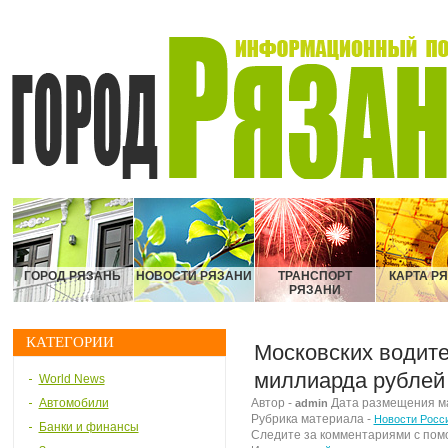
ГОРОД РЯЗАНЬ
НОВОСТИ РЯЗАНИ
ТРАНСПОРТ
КАРТА Р
РЯЗАНИ
КАТЕГОРИИ
Московских водит
миллиарда рублей
World News
Автомобили
Автор -
Дата размещения мат
admin
Рубрика материала -
Новости Росс
Банки и финансы
Следите за комментариями с по