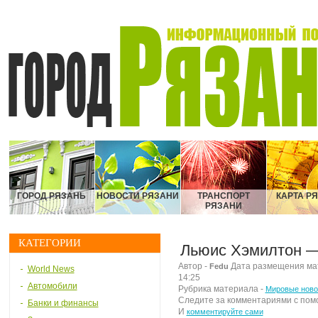
ГОРОД РЯЗАНЬ
НОВОСТИ РЯЗАНИ
ТРАНСПОРТ
КАРТА Р
РЯЗАНИ
КАТЕГОРИИ
Льюис Хэмилтон —
Автор -
Дата размещения мате
Fedu
World News
14:25
Автомобили
Рубрика материала -
Мировые ново
Следите за комментариями с по
Банки и финансы
И
комментируйте сами