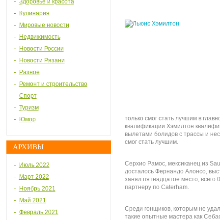
Здоровье и красота
Кулинария
Мировые новости
Недвижимость
Новости России
Новости Рязани
Разное
Ремонт и строительство
Спорт
Туризм
только смог стать лучшим в главн
Юмор
квалификации Хэмилтон квалифик
вылетами болидов с трассы и нес
смог стать лучшим.
АРХИВЫ
Серхио Рамос, мексиканец из Saub
Июль 2022
досталось Фернандо Алонсо, выс
Март 2022
занял пятнадцатое место, всего 
партнеру по Caterham.
Ноябрь 2021
Май 2021
Среди гонщиков, которым не уда
Февраль 2021
такие опытные мастера как Себас