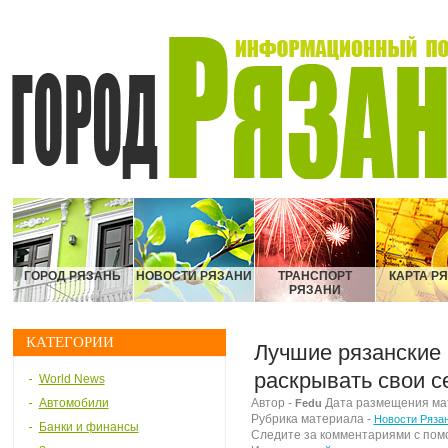
ГОРОД РЯЗАНЬ
НОВОСТИ РЯЗАНИ
ТРАНСПОРТ
КАРТА Р
РЯЗАНИ
КАТЕГОРИИ
Лучшие рязанские
раскрывать свои с
World News
Автомобили
Автор -
Дата размещения мате
Fedu
Рубрика материала -
Новости Ряза
Банки и финансы
Следите за комментариями с по