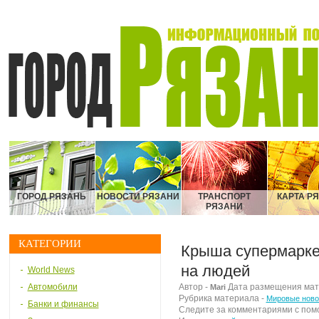
ГОРОД РЯЗАНЬ
НОВОСТИ РЯЗАНИ
ТРАНСПОРТ
КАРТА Р
РЯЗАНИ
КАТЕГОРИИ
Крыша супермарке
на людей
World News
Автомобили
Автор -
Дата размещения матер
Mari
Рубрика материала -
Мировые ново
Банки и финансы
Следите за комментариями с по