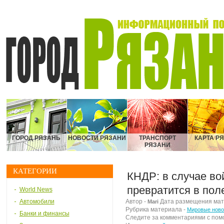
ГОРОД РЯЗАНЬ
НОВОСТИ РЯЗАНИ
ТРАНСПОРТ
КАРТА Р
РЯЗАНИ
КАТЕГОРИИ
КНДР: в случае во
превратится в пол
World News
Автомобили
Автор -
Дата размещения матер
Mari
Рубрика материала -
Мировые ново
Банки и финансы
Следите за комментариями с по