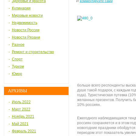
Здоровье и красота
И
комментируйте сами
Кулинария
Мировые новости
Недвижимость
Новости России
Новости Рязани
Разное
Ремонт и строительство
Спорт
Туризм
Юмор
больше всего респонденты высказ
душе такой подарок, с каждым год
АРХИВЫ
года). Туристическая путевка (10
желанных презентов. Получить б
Июль 2022
10% россиян.
Март 2022
Ноябрь 2021
Ежегодного наблюдающаяся тенде
россиян сохраняется и в этом го
Май 2021
новогодние праздники обойдутся 
Февраль 2021
периодом этот показатель увелич