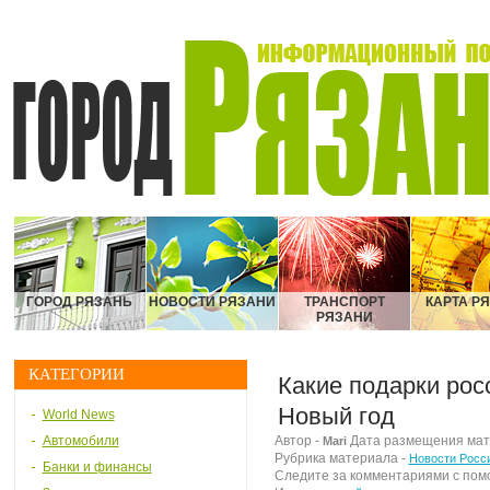
ГОРОД РЯЗАНЬ
НОВОСТИ РЯЗАНИ
ТРАНСПОРТ
КАРТА Р
РЯЗАНИ
КАТЕГОРИИ
Какие подарки рос
Новый год
World News
Автомобили
Автор -
Дата размещения матер
Mari
Рубрика материала -
Новости Росс
Банки и финансы
Следите за комментариями с по