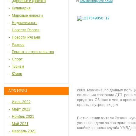
Здоровье и красота
И
комментируйте сами
Кулинария
Мировые новости
Недвижимость
Новости России
Новости Рязани
Разное
Ремонт и строительство
Спорт
Туризм
Юмор
себя. Мужчина, по данным полиции
АРХИВЫ
опьянения совершил ДТП, решил з
средства. Сбежав с места происш
Июль 2022
органы внутренних дел.
Март 2022
Ноябрь 2021
В отношении жителя Рязани, «уг
уголовное дело за заведомо лож
Май 2021
сообщила пресс-служба УМВД по 
Февраль 2021