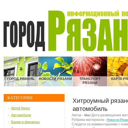
ГОРОД РЯЗАНЬ
НОВОСТИ РЯЗАНИ
ТРАНСПОРТ
КАРТА Р
РЯЗАНИ
КАТЕГОРИИ
Хитроумный рязане
автомобиль
World News
Автомобили
Автор -
Дата размещения матер
Mari
Рубрика материала -
Новости Ряза
Банки и финансы
Следите за комментариями с по